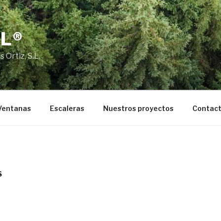
L®
 Ortiz, S.L.
Ventanas
Escaleras
Nuestros proyectos
Contac
S