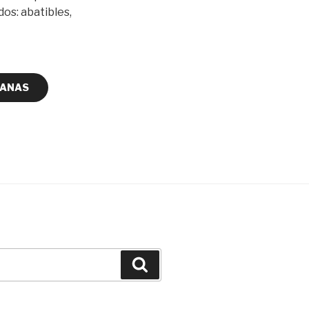
os: abatibles,
TANAS
Buscar