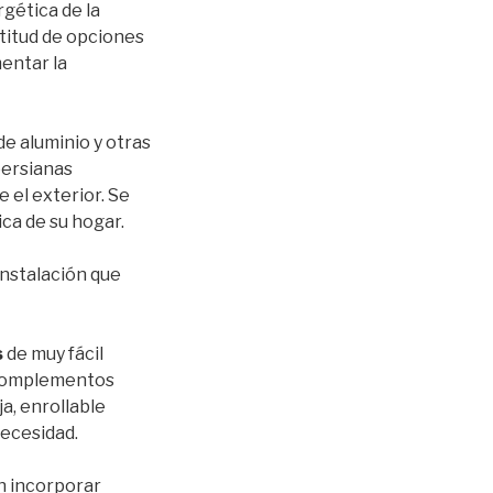
gética de la
ltitud de opciones
mentar la
e aluminio y otras
persianas
 el exterior. Se
ca de su hogar.
instalación que
s
de muy fácil
 complementos
a, enrollable
necesidad.
án incorporar