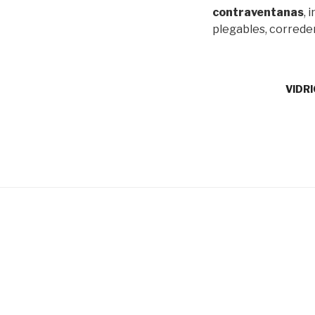
contraven
t
a
n
as
, 
plegables, correder
VIDR