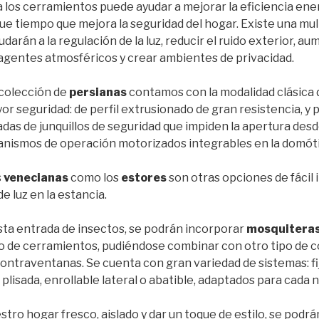
 los cerramientos puede ayudar a mejorar la eficiencia ener
ue tiempo que mejora la seguridad del hogar. Existe una mu
udarán a la regulación de la luz, reducir el ruido exterior, au
 agentes atmosféricos y crear ambientes de privacidad.
colección de
persianas
contamos con la modalidad clásica d
or seguridad: de perfil extrusionado de gran resistencia, y 
as de junquillos de seguridad que impiden la apertura desde
nismos de operación motorizados integrables en la domóti
s
venecianas
como los
estores
son otras opciones de fácil 
e luz en la estancia.
esta entrada de insectos, se podrán incorporar
mosquitera
po de cerramientos, pudiéndose combinar con otro tipo de
ntraventanas. Se cuenta con gran variedad de sistemas: fij
, plisada, enrollable lateral o abatible, adaptados para cada 
ro hogar fresco, aislado y dar un toque de estilo, se podr